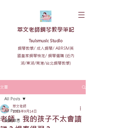
​萃文老師鋼琴教學筆記
​​Tsuismusic Studio
鋼琴教學/ 成人鋼琴/ ABRSM英
國皇家鋼琴檢定/ 鋼琴選購 (近內
湖/東湖/南港/台北鋼琴教學)
文章
All Posts
萃文老師
All Posts
2015年9月14日
老師，我的孩子不太會讀
有關萃思