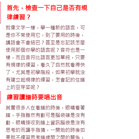
首先，檢查一下自己是否有規
律練習？
就像文字一樣，學一種新的語言，可
是你不常使用它，到了要用的時後，
講話會不會結巴？甚至是忘記該怎麼
使用那個你學的語言呢？音符也是一
樣，而且音符比語言更加單純，只要
有規律的練習，看久了自然就看得快
了。尤其是初學階段，如果初學就沒
有建立起規律的練習，怎會記的住譜
上的豆芽菜呢？
練習讀譜時要唱出音
其實很多人在看譜的時後，眼睛看著
譜，手指雖然有動可是腦袋確是沒有
動，眼睛接收到譜上資訊腦袋是沒有
思考的而讓手指猜，一開始的時後如
果就不練習思考譜線間之間的關係，