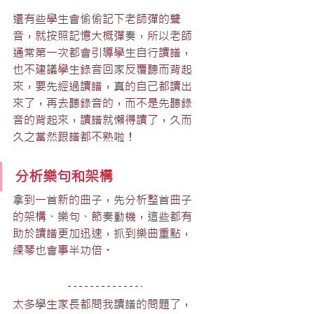
還有些學生會偷偷記下老師彈的聲
音，就按照記憶大概彈奏，所以老師
通常第一次都會引導學生自行讀譜，
也不建議學生錄音回家反覆聽而背起
來，要先經過讀譜，真的自己都讀出
來了，再去聽錄音的，而不是先聽錄
音的背起來，讀譜就懶得讀了，久而
久之當然跟譜都不熟啦！
分析樂句和架構 
拿到一首新的曲子，先分析整首曲子
的架構、樂句、節奏動機，這些都有
助於讀譜更加迅速，抓到樂曲重點，
練琴也會事半功倍。
太多學生家長都問我讀譜的問題了，