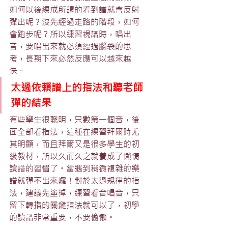
如何以後練成所謂的看到譜就會反射
彈出呢？沒先經過走路的階段，如何
會跑步呢？所以練習視譜時，唱出
音，要唱出來就必須經過腦袋的思
考，長期下來必然反應可以越來越
快。
太過依賴譜上的指法和聽老師
彈的結果
有些學生很聰明，只數第一個音，後
面全部看指法，這種在練習拜爾時尤
其明顯，而且拜爾又是很多學生的初
級教材，所以久而久之就養成了懶惰
讀譜的習慣了。當遇到稍微複雜的樂
譜就彈不出來囉！對於太過規律的指
法，建議先塗掉，練習看音唱音，只
留下轉指的關鍵指法就可以了，初學
的讀譜非常重要，不要偷懶。 