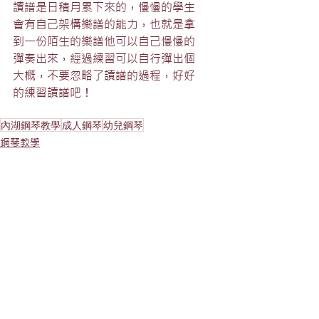
讀譜是日積月累下來的，慢慢的學生
會有自己架構樂譜的能力，也就是拿
到一份陌生的樂譜他可以自己慢慢的
彈奏出來，經過練習可以自行彈出個
大概，不要忽略了讀譜的過程，好好
的練習讀譜吧！
內湖鋼琴教學
成人鋼琴
幼兒鋼琴
鋼琴教學
查看全部
最新文章