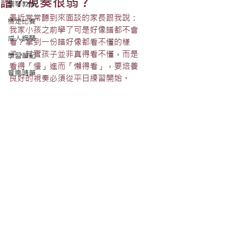
譜？視奏很弱？
鋼琴教學
最近常常聽到來面談的家長跟我說：
檢定比賽
我家小孩之前學了可是好像譜都不會
成人鋼琴
看？拿到一份譜好像都看不懂的樣
子，其實孩子並非真得看不懂，而是
學習筆記
看得「慢」進而「懶得看」，要培養
音樂隨筆
良好的視奏必須從平日練習開始。