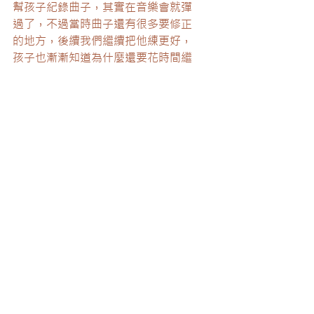
幫孩子紀錄曲子，其實在音樂會就彈
過了，不過當時曲子還有很多要修正
的地方，後續我們繼續把他練更好，
孩子也漸漸知道為什麼還要花時間繼
續下功夫練習，在這過程對於練習重
點的掌握是越來越好，也感覺到他的
進步，老師也很開心。
內湖鋼琴教學
成人鋼琴
幼兒鋼琴
初學鋼琴
學鋼琴
英國皇家鋼琴檢定
學鋼琴的速度
鋼琴教學
查看全部
最新文章