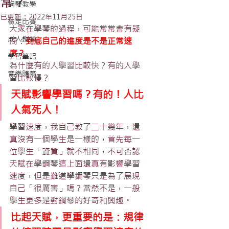
常？
鋼琴教學
已更新：
2022年11月25日
檢定比賽
大家在學琴的過程，可能常常會有疑
成人鋼琴
問：
到底自己的進度是不是正常速
度？
學習筆記
為什麼有的人學習比較快？有的人學
音樂隨筆
習比較慢？
天賦影響學習嗎？有的！人比
人氣死人！
學習速度，我自己教了二十幾年，還
真沒有一個學生是一樣的，首先每一
位學生「資質」就不相同，不可否認
天賦在學鋼琴這上面還真有影響學習
速度，但是難道學鋼琴只是為了展現
自己「很厲害」嗎？當然不是，一般
學生更多是對鋼琴的好奇和興趣。
比起天賦，更重要的是：規律