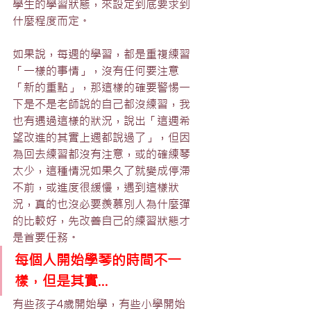
學生的學習狀態，來設定到底要求到
什麼程度而定。
如果說，每週的學習，都是重複練習
「一樣的事情」，沒有任何要注意
「新的重點」，那這樣的確要警惕一
下是不是老師說的自己都沒練習，我
也有遇過這樣的狀況，說出「這週希
望改進的其實上週都說過了」，但因
為回去練習都沒有注意，或的確練琴
太少，這種情況如果久了就變成停滯
不前，或進度很緩慢，遇到這樣狀
況，真的也沒必要羨慕別人為什麼彈
的比較好，先改善自己的練習狀態才
是首要任務。
每個人開始學琴的時間不一
樣，但是其實...
有些孩子4歲開始學，有些小學開始