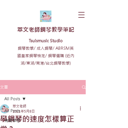
​萃文老師鋼琴教學筆記
​​Tsuismusic Studio
鋼琴教學/ 成人鋼琴/ ABRSM英
國皇家鋼琴檢定/ 鋼琴選購 (近內
湖/東湖/南港/台北鋼琴教學)
文章
All Posts
萃文老師
All Posts
2021年5月8日
學鋼琴的速度怎樣算正
有關萃思