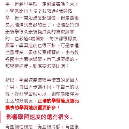
學，但越早學就一定越厲害嗎？大了
才學就比別人慢？我教過4歲開始
學，但一開始進度超緩慢，但是最後
長大能彈到喜歡的曲子，也能堅持到
最後學很久最後變成真的喜歡鋼琴
的，也教過4歲開始，每次都很認真
練琴，學習進度也很不錯，可是家裡
注重課業，最後放棄鋼琴的，也有教
過國中才開始學習，自己想要學的，
那學習速度，到底要怎麼比呢？
所以，學習速度這種事情真的是因人
而異，每個人步調不同，在自己的狀
態下好好學習就可以，鋼琴是陪伴妳
生活的好朋友，
正確的學習態度遠比
飆快的學習速度重要許多！
影響學習速度的還有很多...
有些個性很急、有些很冷靜，有些很