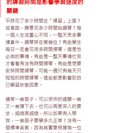
的練習時間是影響學習速度的
關鍵
平時花了多少時間在「練習」上面？
或者說，願意花多少時間給鋼琴？每
一個人生活重心不同，一整天眾多事
情當中，鋼琴排在第幾位？有些學生
每日一定會花很多時間練琴，這是他
必做的事情，有些是一整天事情忙完
才看看有沒有時間練琴，有些是想要
安排時間練琴，可能一週只有幾天只
短短的時間練琴，這些都是影響到自
己學習狀態因素。
通常一首曲子，可以很快的過關一首
又一首彈下去，也可以再更深入的要
求，細緻再細緻，所以如果有人問
我，一首曲子要學多久正常？沒有一
個標準答案，因為其實要根據每一位