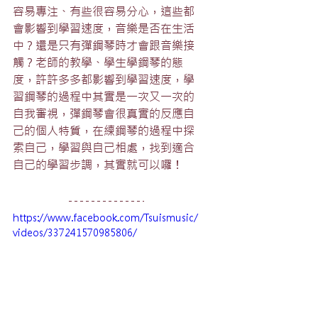
容易專注、有些很容易分心，這些都
會影響到學習速度，音樂是否在生活
中？還是只有彈鋼琴時才會跟音樂接
觸？老師的教學、學生學鋼琴的態
度，許許多多都影響到學習速度，學
習鋼琴的過程中其實是一次又一次的
自我審視，彈鋼琴會很真實的反應自
己的個人特質，在練鋼琴的過程中探
索自己，學習與自己相處，找到適合
自己的學習步調，其實就可以囉！
https://www.facebook.com/Tsuismusic/
videos/337241570985806/