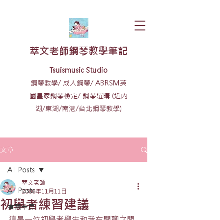
​萃文老師鋼琴教學筆記
​​Tsuismusic Studio
鋼琴教學/ 成人鋼琴/ ABRSM英
國皇家鋼琴檢定/ 鋼琴選購 (近內
湖/東湖/南港/台北鋼琴教學)
文章
All Posts
萃文老師
All Posts
2006年11月11日
初學者練習建議
有關萃思
這是一位初學者學生和我在閒聊之間