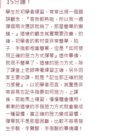
15分鐘！
學生於初學者練習，常常出現一個錯
誤觀念：『音我都熟啦，所以我一週
彈個兩次應該就夠了，那麼簡單的樂
譜。』這樣的觀念其實需要改善，的
確，初學者的教材音非常簡單，拍
子、手指都相當簡單，但是『如何使
用正確的施力方式彈琴』這件事情，
就很不簡單了，這樣的施力方式，除
了課堂上老師帶著練習正確，另外回
家主要功課，就是『記住那正確的施
力感覺』，以初學者而言，其實是非
常容易忘記手指要如何施力，上課
後，若能馬上複習，慢慢體會運用，
漸漸的這樣的手指施力方式就會變成
一種習慣，當正確的施力變成習慣，
彈琴就不是那麼困難，比較不容易發
生手酸、手臂酸、手指酸的事情囉！