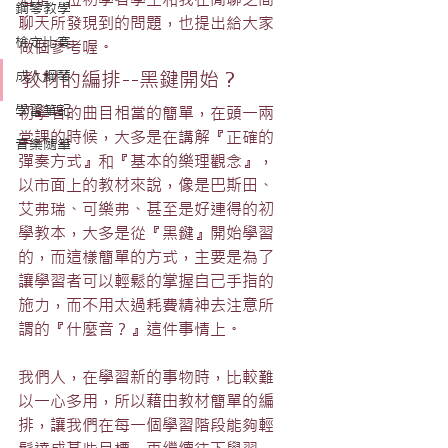
鋼琴教學
聊天所發現到的問題，也提出給大家
檢定比賽
做個參考喔。
成人鋼琴
教材的編排--黑鍵開始？
學習筆記
初學者的曲目相當的簡單，在頭一兩
堂課的時候，大多是在講解『正確的
音樂隨筆
彈奏方式』和『基本的樂理觀念』，
以市面上的教材來說，像是巴斯田、
艾弗瑞、可樂弗、甚至是好連得的初
學教本，大多是從『黑鍵』開始學習
的，而這樣簡單的方式，主要是為了
讓學習者可以輕鬆的掌握自己手指的
施力，而不用太過耗費精神去注意所
謂的『什麼音？』這件事情上。
我們人，在學習新的事物時，比較難
以一心多用，所以藉由教材簡單的編
排，讓我們在每一個學習階段能夠輕