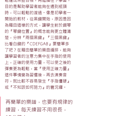
鬆達成某些目標，再繼續往下學習，
目的是幫助學習者能夠在遇到瓶頸
時，可以輕鬆的渡過。像是初學者一
開始的教材，從黑鍵開始，原因是因
為藉由這樣的方式，讓學生對於鋼琴
的『琴鍵位置』的概念能夠更立體清
楚，分辨『兩個黑鍵』『三個黑鍵』
比看白鍵的『CDEFGAB』要簡單多
了吧？在藉由簡單的樂曲編排，能夠
讓學習者的注意力集中在手指的使用
上，正確的使用力量，可以使之後的
彈奏更為輕鬆，當『使用正確力量』
這件事情變為習慣後，再去演奏音
符，就比較不容易發生『手指僵硬』
或『不知該如何施力』的窘況囉。
再簡單的樂譜，也要有規律的
練習，每天練習不用很長，