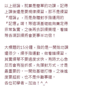
以上結論，就算是簡單的功課，記得
上課後還是要規律練習，那不是練習
『理論』，而是身體對手指運用的
『記憶』唷！等這項基礎能夠奠定得
非常紮實，之後再去訓練樂理、看譜
等各項訓練將會更事半功倍！
大標題的15分鐘，指的是一開始功課
還很少，練手指運動，做看譜練習，
其實練琴不要過度求快，有時太心急
反而會有挫折感，先彈對方式，才是
最重要的。一開始基礎打穩，之後進
度要超前，也不是件難事喔。
各位初學者～加油！^_^