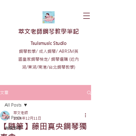
​萃文老師鋼琴教學筆記
​​Tsuismusic Studio
鋼琴教學/ 成人鋼琴/ ABRSM英
國皇家鋼琴檢定/ 鋼琴選購 (近內
湖/東湖/南港/台北鋼琴教學)
文章
All Posts
萃文老師
All Posts
2024年12月11日
【隨筆】藤田真央鋼琴獨
有關萃思