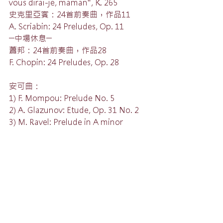
vous dirai-je, maman", K. 265
史克里亞賓：24首前奏曲，作品11
A. Scriabin: 24 Preludes, Op. 11
─中場休息─
蕭邦：24首前奏曲，作品28
F. Chopin: 24 Preludes, Op. 28
安可曲：
1) F. Mompou: Prelude No. 5
2) A. Glazunov: Etude, Op. 31 No. 2
3) M. Ravel: Prelude in A minor