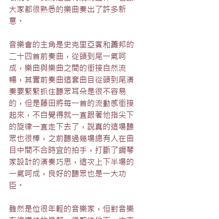
大家都很熟悉的樂曲奏出了許多新
意。
音樂會的主角是史克里亞賓和蕭邦的
二十四首前奏曲，從頭到尾一氣呵
成，樂曲與樂曲之間的銜接自然流
暢，其實前奏曲這套曲目從頭到尾演
奏要緊緊抓住聽眾耳朵是很不容易
的，但是藤田將每一首的流動感銜接
起來，不自覺得就一直跟著他指尖下
的旋律一直走下去了，說真的這場聽
眾也很棒，之前聽過幾場總有人在曲
目中間不合時宜的拍手，打斷了鋼琴
家設計的演奏巧思，這次上下半場的
一氣呵成，良好的聽眾也是一大功
臣。
雖然是位很年輕的音樂家，但對音樂