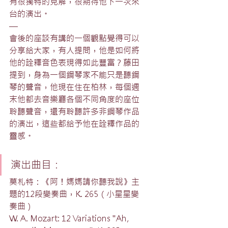
有很獨特的見解，很期待他下一次來
台的演出。
—
會後的座談有講的一個觀點覺得可以
分享給大家，有人提問，他是如何將
他的詮釋音色表現得如此豐富？藤田
提到，身為一個鋼琴家不能只是聽鋼
琴的聲音，他現在住在柏林，每個週
末他都去音樂廳各個不同角度的座位
聆聽聲音，還有聆聽許多非鋼琴作品
的演出，這些都給予他在詮釋作品的
靈感。
演出曲目：
莫札特：《阿！媽媽請你聽我說》主
題的12段變奏曲，K. 265（小星星變
奏曲）
W. A. Mozart: 12 Variations "Ah, 