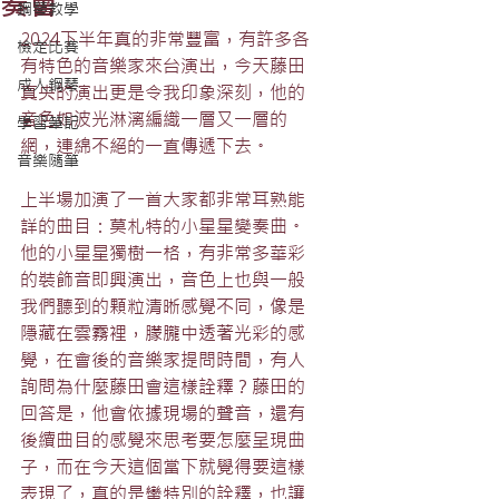
奏會
鋼琴教學
2024下半年真的非常豐富，有許多各
檢定比賽
有特色的音樂家來台演出，今天藤田
成人鋼琴
真央的演出更是令我印象深刻，他的
音色如波光淋漓編織一層又一層的
學習筆記
網，連綿不絕的一直傳遞下去。
音樂隨筆
上半場加演了一首大家都非常耳熟能
詳的曲目：莫札特的小星星變奏曲。
他的小星星獨樹一格，有非常多華彩
的裝飾音即興演出，音色上也與一般
我們聽到的顆粒清晰感覺不同，像是
隱藏在雲霧裡，朦朧中透著光彩的感
覺，在會後的音樂家提問時間，有人
詢問為什麼藤田會這樣詮釋？藤田的
回答是，他會依據現場的聲音，還有
後續曲目的感覺來思考要怎麼呈現曲
子，而在今天這個當下就覺得要這樣
表現了，真的是蠻特別的詮釋，也讓