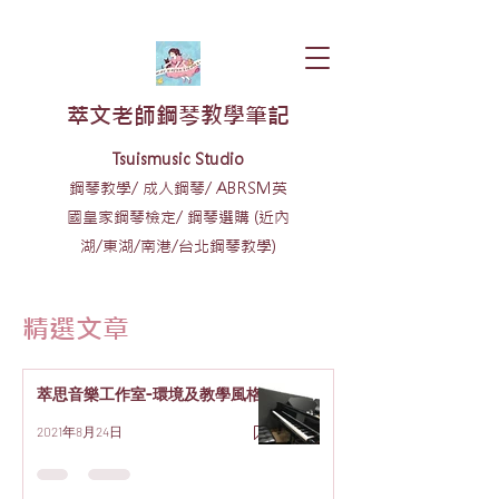
​萃文老師鋼琴教學筆記
​​Tsuismusic Studio
鋼琴教學/ 成人鋼琴/ ABRSM英
國皇家鋼琴檢定/ 鋼琴選購 (近內
湖/東湖/南港/台北鋼琴教學)
​精選文章
萃思音樂工作室-環境及教學風格
2021年8月24日